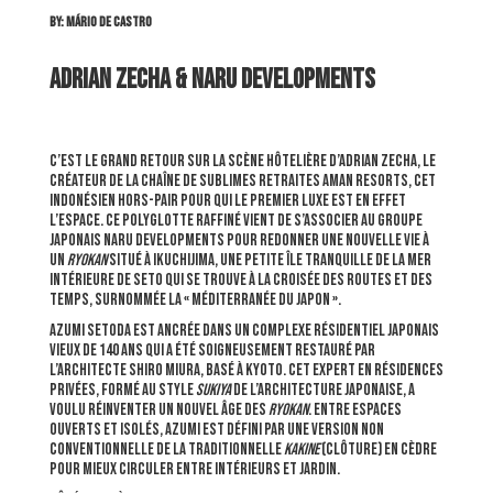
By: Mário de Castro
ADRIAN ZECHA & NARU DEVELOPMENTS
C’est le grand retour sur la scène hôtelière d’Adrian Zecha, le
créateur de la chaîne de sublimes retraites Aman Resorts, cet
Indonésien hors-pair pour qui le premier luxe est en effet
l’espace. Ce polyglotte raffiné vient de s’associer au groupe
japonais Naru Developments pour redonner une nouvelle vie à
un
ryokan
situé à Ikuchijima, une petite île tranquille de la mer
intérieure de Seto qui se trouve à la croisée des routes et des
temps, surnommée la « Méditerranée du Japon ».
Azumi Setoda est ancrée dans un complexe résidentiel japonais
vieux de 140 ans qui a été soigneusement restauré par
l’architecte Shiro Miura, basé à Kyoto. Cet expert en résidences
privées, formé au style
sukiya
de l’architecture japonaise, a
voulu réinventer un nouvel âge des
ryokan
. Entre espaces
ouverts et isolés, Azumi est défini par une version non
conventionnelle de la traditionnelle
kakine
(clôture) en cèdre
pour mieux circuler entre intérieurs et jardin.