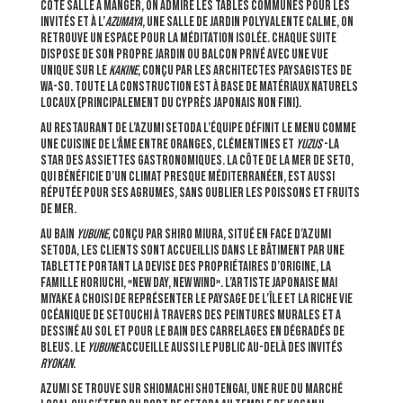
Côté salle à manger, on admire les tables communes pour les
invités et à l’
Azumaya
, une salle de jardin polyvalente calme, on
retrouve un espace pour la méditation isolée. Chaque suite
dispose de son propre jardin ou balcon privé avec une vue
unique sur le
kakine
, conçu par les architectes paysagistes de
WA-SO. Toute la construction est à base de matériaux naturels
locaux (principalement du cyprès japonais non fini).
Au restaurant de l’Azumi Setoda l’équipe définit le menu comme
une cuisine de l’âme entre oranges, clémentines et
yuzus
-la
star des assiettes gastronomiques. La côte de la mer de Seto,
qui bénéficie d’un climat presque méditerranéen, est aussi
réputée pour ses agrumes, sans oublier les poissons et fruits
de mer.
Au bain
yubune,
conçu par Shiro Miura, situé en face d’Azumi
Setoda, les clients sont accueillis dans le bâtiment par une
tablette portant la devise des propriétaires d’origine, la
famille Horiuchi, «New Day, New Wind». L’artiste japonaise Mai
Miyake a choisi de représenter le paysage de l’île et la riche vie
océanique de Setouchi à travers des peintures murales et a
dessiné au sol et pour le bain des carrelages en dégradés de
bleus. Le
yubune
accueille aussi le public au-delà des invités
ryokan
.
Azumi se trouve sur Shiomachi Shotengai, une rue du marché