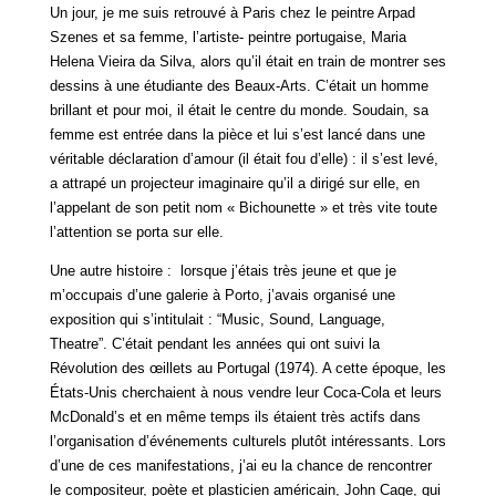
Un jour, je me suis retrouvé à Paris chez le peintre Arpad
Szenes et sa femme, l’artiste- peintre portugaise, Maria
Helena Vieira da Silva, alors qu’il était en train de montrer ses
dessins à une étudiante des Beaux-Arts. C’était un homme
brillant et pour moi, il était le centre du monde. Soudain, sa
femme est entrée dans la pièce et lui s’est lancé dans une
véritable déclaration d’amour (il était fou d’elle) : il s’est levé,
a attrapé un projecteur imaginaire qu’il a dirigé sur elle, en
l’appelant de son petit nom « Bichounette » et très vite toute
l’attention se porta sur elle.
Une autre histoire :
lorsque j’étais très jeune et que je
m’occupais d’une galerie à Porto, j’avais organisé une
exposition qui s’intitulait : “Music, Sound, Language,
Theatre”. C’était pendant les années qui ont suivi la
Révolution des œillets au Portugal (1974). A cette époque, les
États-Unis cherchaient à nous vendre leur Coca-Cola et leurs
McDonald’s et en même temps ils étaient très actifs dans
l’organisation d’événements culturels plutôt intéressants. Lors
d’une de ces manifestations, j’ai eu la chance de rencontrer
le compositeur, poète et plasticien américain, John Cage, qui