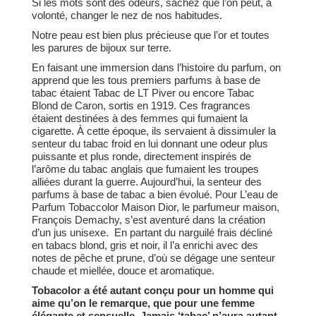
Si les mots sont des odeurs, sachez que l’on peut, à
volonté, changer le nez de nos habitudes.
Notre peau est bien plus précieuse que l’or et toutes
les parures de bijoux sur terre.
En faisant une immersion dans l’histoire du parfum, on
apprend que les tous premiers parfums à base de
tabac étaient Tabac de LT Piver ou encore Tabac
Blond de Caron, sortis en 1919. Ces fragrances
étaient destinées à des femmes qui fumaient la
cigarette. À cette époque, ils servaient à dissimuler la
senteur du tabac froid en lui donnant une odeur plus
puissante et plus ronde, directement inspirés de
l’arôme du tabac anglais que fumaient les troupes
alliées durant la guerre. Aujourd’hui, la senteur des
parfums à base de tabac a bien évolué. Pour L’eau de
Parfum Tobaccolor Maison Dior, le parfumeur maison,
François Demachy, s’est aventuré dans la création
d’un jus unisexe. En partant du narguilé frais décliné
en tabacs blond, gris et noir, il l’a enrichi avec des
notes de pêche et prune, d’où se dégage une senteur
chaude et miellée, douce et aromatique.
Tobacolor a été autant conçu pour un homme qui
aime qu’on le remarque, que pour une femme
élégante et sensuelle. Jamais ‘tabac’ n’aura autant